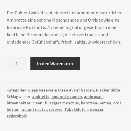
Der Duft entwickelt auf einem Fundament von natürlichen
Ambrette eine schöne Moschusnote und Orris sowie eine
luxuriöse Holznote. Zu seiner Signatur gesellt sich eine
köstliche Birnennektranote, die ein vertrautes und
einladendes Gefühl schafft, frisch, saftig, unwiderstehlich.
Clean
In den Warenkorb
Reserve
Radiant
Nectar
Menge
Kategorien:
Clean Reserve & Clean Avant Garden
,
Nischendüfte
Schlagwörter:
ambrette
,
ambrette samen
,
ambroxan
,
birnennektar
,
clean
,
flüssiges moschus
,
karotten-Samen
,
orris
butter
,
radiant nectar
,
reserve
,
Tabakblüten
,
weisser
zedernholz