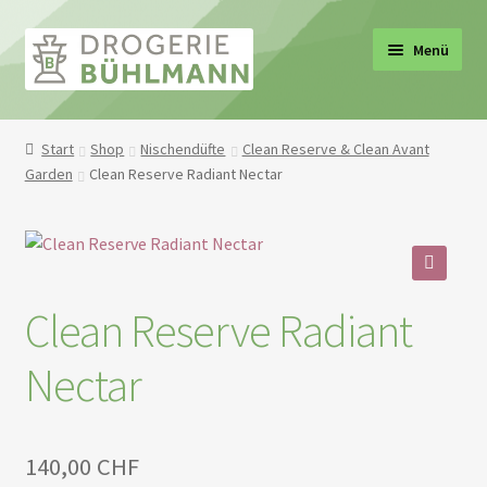
Zur
Zum
Menü
Navigation
Inhalt
springen
springen
ermenü
Start
Shop
Nischendüfte
Clean Reserve & Clean Avant
en
Garden
Clean Reserve Radiant Nectar
ermenü
en
ermenü
en
🔍
Clean Reserve Radiant
ermenü
en
Nectar
ermenü
en
ermenü
en
140,00
CHF