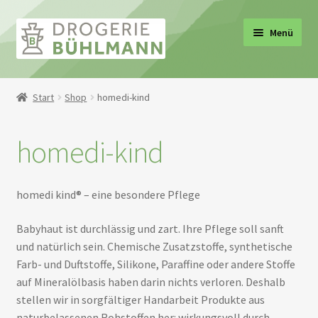
Zur
Zum
Menü
Navigation
Inhalt
springen
springen
ermenü
Start
Shop
homedi-kind
en
ermenü
homedi-kind
en
ermenü
en
homedi kind® – eine besondere Pflege
ermenü
en
Babyhaut ist durchlässig und zart. Ihre Pflege soll sanft
ermenü
und natürlich sein. Chemische Zusatzstoffe, synthetische
en
Farb- und Duftstoffe, Silikone, Paraffine oder andere Stoffe
auf Mineralölbasis haben darin nichts verloren. Deshalb
stellen wir in sorgfältiger Handarbeit Produkte aus
naturbelassenen Rohstoffen her: wirkungsvoll durch