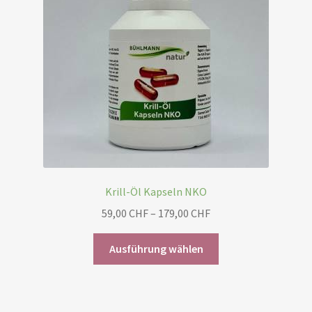
können
auf
der
Produktseite
gewählt
werden
Krill-Öl Kapseln NKO
Preisspanne:
59,00
CHF
–
179,00
CHF
59,00 CHF
Dieses
bis
Ausführung wählen
Produkt
179,00 CHF
weist
mehrere
Varianten