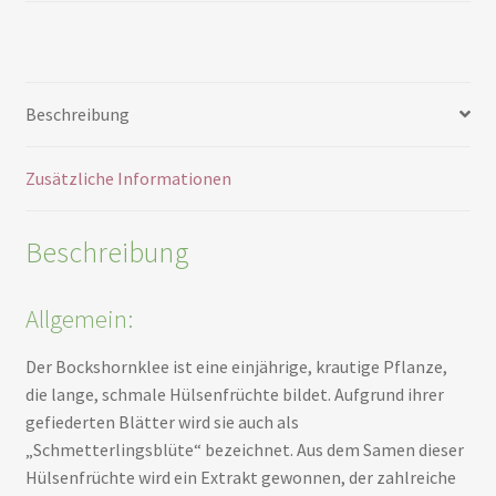
Menge
en
ermenü
en
ermenü
Beschreibung
en
ermenü
Zusätzliche Informationen
en
Beschreibung
Allgemein:
Der Bockshornklee ist eine einjährige, krautige Pflanze,
die lange, schmale Hülsenfrüchte bildet. Aufgrund ihrer
gefiederten Blätter wird sie auch als
„Schmetterlingsblüte“ bezeichnet. Aus dem Samen dieser
Hülsenfrüchte wird ein Extrakt gewonnen, der zahlreiche