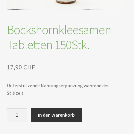
ermenü
en
Bockshornkleesamen
ermenü
en
Tabletten 150Stk.
ermenü
en
17,90
CHF
Unterstützende Nahrungsergänzung während der
ermenü
Stillzeit.
en
ermenü
en
Bockshornkleesamen
In den Warenkorb
Tabletten
150Stk.
ermenü