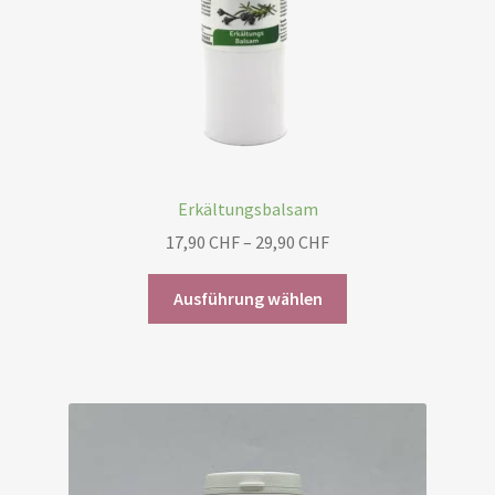
Erkältungsbalsam
Preisspanne:
17,90
CHF
–
29,90
CHF
17,90 CHF
Dieses
bis
Ausführung wählen
Produkt
29,90 CHF
weist
mehrere
Varianten
auf.
Die
Optionen