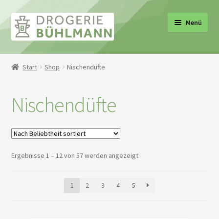
Zur
Zum
Menü
Navigation
Inhalt
springen
springen
Start
Shop
Nischendüfte
Nischendüfte
Nach
Ergebnisse 1 – 12 von 57 werden angezeigt
Beliebtheit
sortiert
1
2
3
4
5