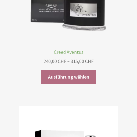
Creed Aventus
Preisspanne:
240,00
CHF
–
315,00
CHF
240,00 CHF
Dieses
bis
Ausführung wählen
Produkt
315,00 CHF
weist
mehrere
Varianten
auf.
Die
Optionen
können