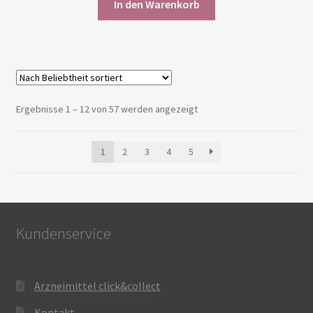
In den Warenkorb
Nach
Ergebnisse 1 – 12 von 57 werden angezeigt
Beliebtheit
sortiert
1
2
3
4
5
Kundenservice
Arzneimittel click&collect
Kontakt