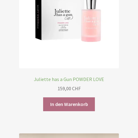
auf
der
Produktseite
gewählt
werden
Juliette has a Gun POWDER LOVE
159,00
CHF
In den Warenkorb