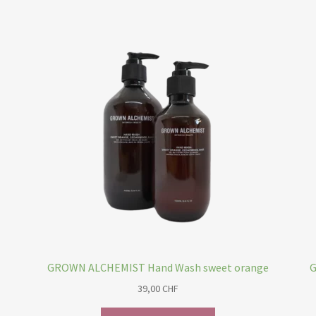
Varianten
auf.
Die
Optionen
können
auf
der
Produktseite
gewählt
werden
GROWN ALCHEMIST Hand Wash sweet orange
G
39,00
CHF
Dieses