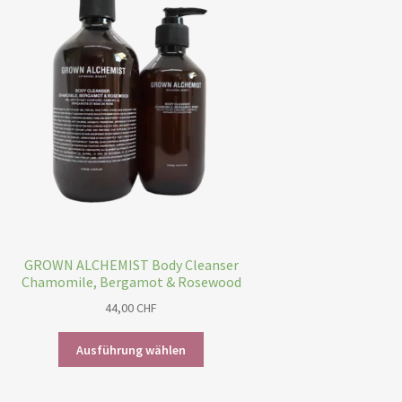
GROWN ALCHEMIST Body Cleanser
Chamomile, Bergamot & Rosewood
44,00
CHF
Dieses
Ausführung wählen
Produkt
weist
mehrere