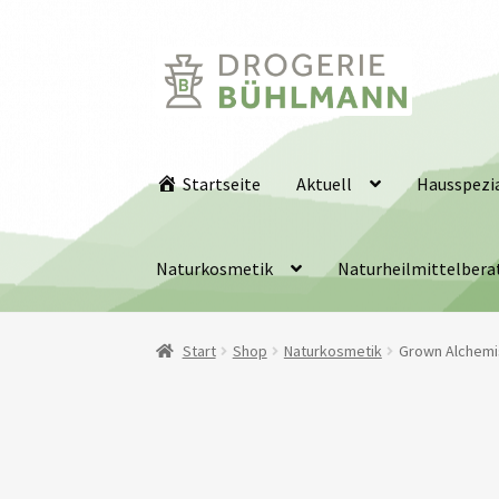
Zur
Zum
Navigation
Inhalt
springen
springen
Startseite
Aktuell
Hausspezia
Naturkosmetik
Naturheilmittelbera
Start
Shop
Naturkosmetik
Grown Alchemi