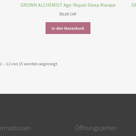
GROWN ALCHEMIST Age-Repair Sleep Masque
G
99,00
CHF
In den Warenkorb
Nach
1 – 12 von 15 werden angezeigt
Beliebtheit
sortiert
formationen
Öffnungszeiten