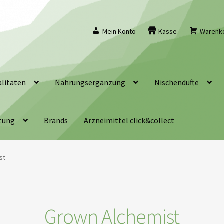
Mein Konto
Kasse
Warenk
litäten
Nahrungsergänzung
Nischendüfte
tung
Brands
Arzneimittel click&collect
st
Grown Alchemist