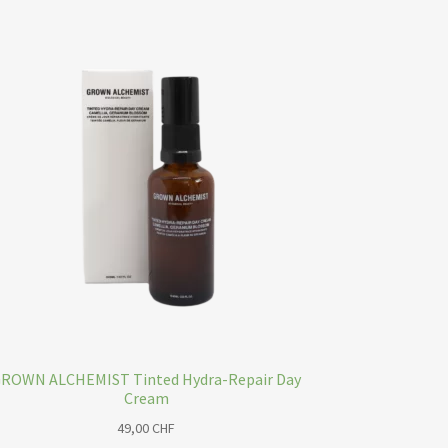
Varianten
auf.
Die
Optionen
können
auf
der
Produktseite
gewählt
werden
ROWN ALCHEMIST Tinted Hydra-Repair Day
Cream
49,00
CHF