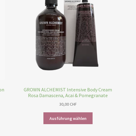
on
GROWN ALCHEMIST Intensive Body Cream
Rosa Damascena, Acai & Pomegranate
30,00
CHF
Dieses
Ausführung wählen
Produkt
weist
mehrere