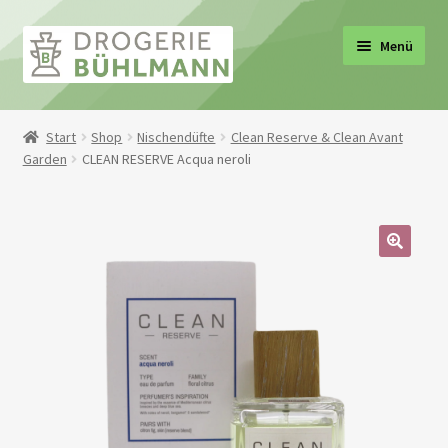
Zur
Zum
Menü
Navigation
Inhalt
springen
springen
ermenü
Start
Shop
Nischendüfte
Clean Reserve & Clean Avant
Garden
CLEAN RESERVE Acqua neroli
en
ermenü
en
ermenü
en
🔍
ermenü
en
ermenü
en
ermenü
en