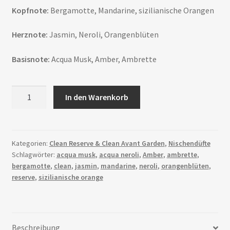
Kopfnote:
Bergamotte, Mandarine, sizilianische Orangen
Herznote:
Jasmin, Neroli, Orangenblüten
Basisnote:
Acqua Musk, Amber, Ambrette
CLEAN
In den Warenkorb
RESERVE
Acqua
neroli
Menge
Kategorien:
Clean Reserve & Clean Avant Garden
,
Nischendüfte
Schlagwörter:
acqua musk
,
acqua neroli
,
Amber
,
ambrette
,
bergamotte
,
clean
,
jasmin
,
mandarine
,
neroli
,
orangenblüten
,
reserve
,
sizilianische orange
Beschreibung