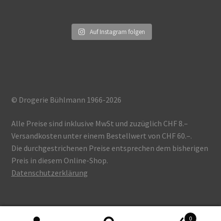
Auf Instagram folgen
© Drogerie Bühlmann 1966-2026
Alle Preise sind inklusive MwSt und zuzüglich CHF 8.–
Versandkosten unter einem Bestellwert von CHF 60.–.
Die durchgestrichenen Preise entsprechen dem bisherigen
Preis in diesem Online-Shop.
Datenschutzerklärung
0