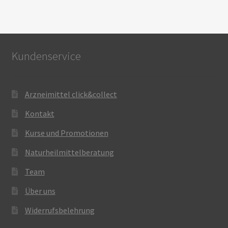
Kundenservice
Arzneimittel click&collect
Kontakt
Kurse und Promotionen
Naturheilmittelberatung
Team
Über uns
Widerrufsbelehrung