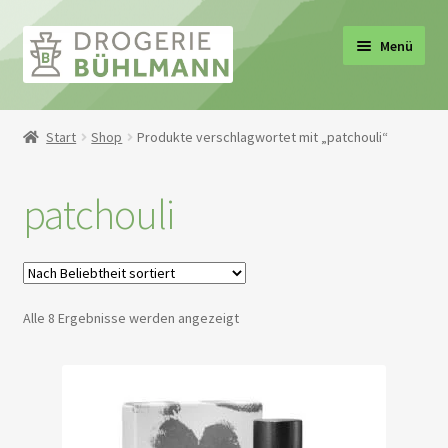
Zur
Zum
Menü
Navigation
Inhalt
springen
springen
ermenü
Start
Shop
Produkte verschlagwortet mit „patchouli“
en
ermenü
patchouli
en
ermenü
en
ermenü
en
Nach
Alle 8 Ergebnisse werden angezeigt
Beliebtheit
ermenü
sortiert
en
ermenü
en