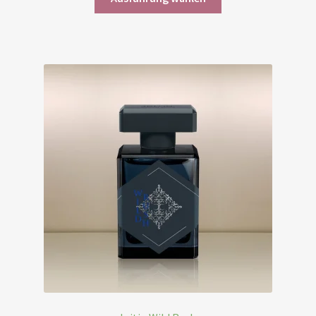
Produkt
315,00 CHF
weist
mehrere
Varianten
auf.
Die
Optionen
können
auf
der
Produktseite
gewählt
werden