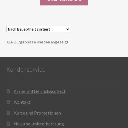
Nach
Alle 2 Ergebnisse werden angezeigt
Beliebtheit
sortiert
Kundenservice
Arzneimittel click&collect
Kontakt
Kurse und Promotionen
Naturheilmittelberatung